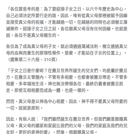
「各位要思考的是：為了要迎接子女之日，以六千年歷史為中心，
自己必須決定所要行走的路。因此，唯有從真父母那裡被賦予因緣
並接受真父母的祝福，才能越過一切。在越過的同時也必須樹立蕩
減條件。迎接子女之日之前，各位跟真父母沒有任何因緣。也就是
說，各位不是真父母親生的。
各位為了成為真父母的子女，就必須通過蕩減法則，樹立通過真父
母的血與肉重生的原理性條件。那麼，才能站在子女的位置上」。
〈選集第二十六冊，310頁〉
「子女之日是什麼呢？在撒旦世界所誕生的兒女們，均是屬於撒旦
方。在撒旦主管圈內，不管有多相愛，也都會被撒旦帶走。不管多
相愛、多幸福地生活，神也無法帶領各位，最終仍舊會被撒旦抓
走。即使互相相愛而成為一體，也是一樣的。
然而，真父母是以神為中心相愛，因此，神不得不愛真父母所愛的
一切。這就是原則。
因此，有些人說：『我們雖然誕生在撒旦世界，但我們願意跟隨真
父母。真父母的國家和家庭比我們的父母、我們的家庭及我們的兒
女好。更好的是神的愛』，然後，想跟隨真父母。