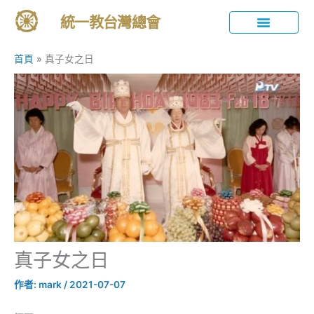
跳
統一教台灣總會
至
主
統一教簡介
活動與分享
教育內容
禮儀與傳統
訊息發布
要
首頁
真子女之日
內
容
真子女之日
作者:
mark
/
2021-07-07