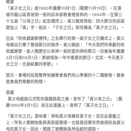
概要
「真子女之日」是1960年農曆10月1日（陽曆11月19日），在漢
城市龍山區青坡洞一街的前本部教會裡宣佈的。1994年，在第三
十五屆「父母之日」紀念禮拜上，真父親宣佈說：四大節日的前面
要加上「真」字，從此，「子女之日」即改稱為「真子女之日」。
在此「秋收感謝節禮拜」之名舉行的第一屆子女之日儀式上，真父
母親自引導了整個節日的程序。真父親說：「今天我們所奉獻的秋
收感謝節，是人類歷史以來神一直盼望的神的節日，往後每年農曆
3月1日和10月1日，將被視為一年中重要的節日。尤其，今天是子
女之日，也是結實的季節」。
那天，會場的前面整齊地擺著會員們用心準備的十二種穀物。最後
是會員們奉獻的時間。
意義
真父母經過公式性的復歸路程之後，宣布了「真父母之日」（農
曆1960年3月1日）並在此基盤上，宣佈了「真子女之日」。
「真子女之日」意味著：神和真父母擁有真子女。並在此基盤之
上，所有人類開始能與真家庭連接。也就是因著世界被接枝為真父
母的真子女，因此，開啟了被轉換為神血統的道路。