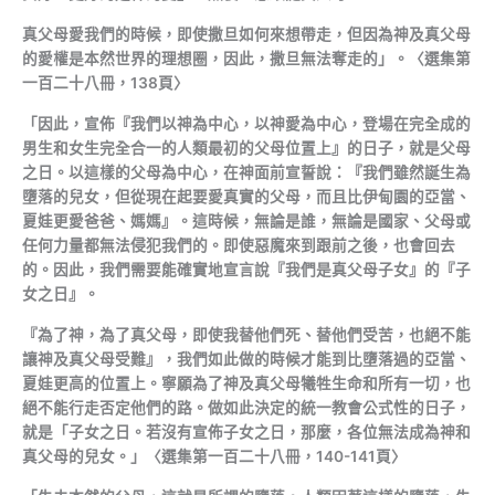
真父母愛我們的時候，即使撒旦如何來想帶走，但因為神及真父母
的愛權是本然世界的理想圈，因此，撒旦無法奪走的」。〈選集第
一百二十八冊，138頁〉
「因此，宣佈『我們以神為中心，以神愛為中心，登場在完全成的
男生和女生完全合一的人類最初的父母位置上』的日子，就是父母
之日。以這樣的父母為中心，在神面前宣誓說：『我們雖然誕生為
墮落的兒女，但從現在起要愛真實的父母，而且比伊甸園的亞當、
夏娃更愛爸爸、媽媽』。這時候，無論是誰，無論是國家、父母或
任何力量都無法侵犯我們的。即使惡魔來到跟前之後，也會回去
的。因此，我們需要能確實地宣言說『我們是真父母子女』的『子
女之日』。
『為了神，為了真父母，即使我替他們死、替他們受苦，也絕不能
讓神及真父母受難』，我們如此做的時候才能到比墮落過的亞當、
夏娃更高的位置上。寧願為了神及真父母犧牲生命和所有一切，也
絕不能行走否定他們的路。做如此決定的統一教會公式性的日子，
就是「子女之日。若沒有宣佈子女之日，那麼，各位無法成為神和
真父母的兒女。」〈選集第一百二十八冊，140-141頁〉