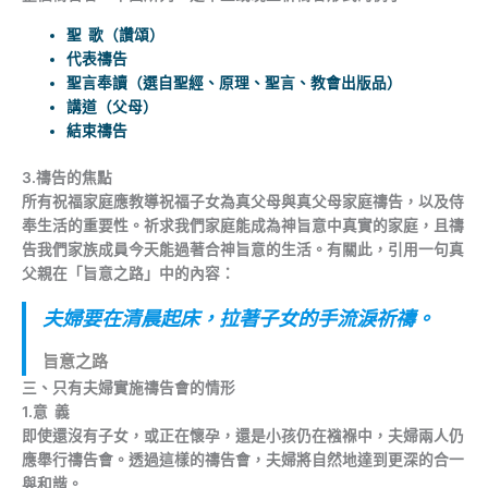
聖 歌（讚頌）
代表禱告
聖言奉讀（選自聖經、原理、聖言、教會出版品）
講道（父母）
結束禱告
3.禱告的焦點
所有祝福家庭應教導祝福子女為真父母與真父母家庭禱告，以及侍
奉生活的重要性。祈求我們家庭能成為神旨意中真實的家庭，且禱
告我們家族成員今天能過著合神旨意的生活。有關此，引用一句真
父親在「旨意之路」中的內容：
夫婦要在清晨起床，拉著子女的手流淚祈禱。
旨意之路
三、只有夫婦實施禱告會的情形
1.意 義
即使還沒有子女，或正在懷孕，還是小孩仍在襁褓中，夫婦兩人仍
應舉行禱告會。透過這樣的禱告會，夫婦將自然地達到更深的合一
與和諧。