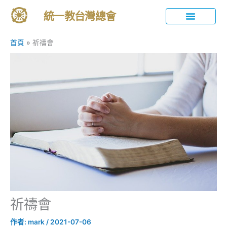
跳
統一教台灣總會
至
主
統一教簡介
活動與分享
教育內容
禮儀與傳統
訊息發布
要
首頁
祈禱會
內
容
祈禱會
作者:
mark
/
2021-07-06