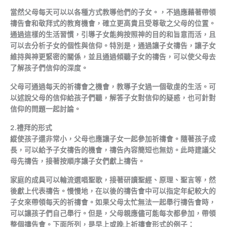
當然父母每天可以以各種方式教導他們的子女。，不過應藉著帶領
禱告會和敬拜式的教育機會，確立更高貴且受尊敬之父母的位置。
通過這樣的生活習慣，引導子女能夠按照神的目的和旨意而活，且
可以去分析子女的個性與信仰。特別是，通過讓子女禱告，讓子女
維持與神更緊密的關係，並且通過傾聽子女的禱告，可以使父母去
了解孩子們信仰的深度。
父母可通過每天的祈禱會之機會，教導子女過一個敬虔的生活。可
以述說父母的信仰給孩子們聽，解答子女對信仰的疑惑，也可針對
信仰的問題一起討論。
2.禮拜的形式
縱使孩子還非常小，父母也應讓子女一起參加祈禱會。隨著孩子成
長，可以給予子女禱告的機會，禱告內容簡短也無妨。此時建議父
母先禱告，接著按順序讓子女們獻上禱告。
家庭的成員可以輪流選唱聖歌，接著研讀聖經、原理、聖言等，然
後獻上代表禱告。慢慢地，在以後的禱告會中可以指定年紀較大的
子女來帶領每天的祈禱會。如果父母太忙無法一起舉行禱告會時，
可以讓孩子們自己舉行。但是，父母親應儘可能每次都參加，帶領
整個禱告會。下面所列，是早上或晚上祈禱會形式的例子：