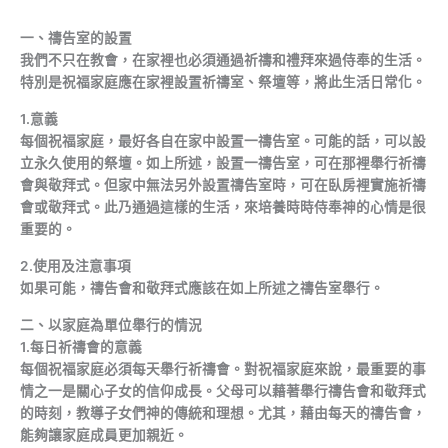
一、禱告室的設置
我們不只在教會，在家裡也必須通過祈禱和禮拜來過侍奉的生活。
特別是祝福家庭應在家裡設置祈禱室、祭壇等，將此生活日常化。
1.意義
每個祝福家庭，最好各自在家中設置一禱告室。可能的話，可以設
立永久使用的祭壇。如上所述，設置一禱告室，可在那裡舉行祈禱
會與敬拜式。但家中無法另外設置禱告室時，可在臥房裡實施祈禱
會或敬拜式。此乃通過這樣的生活，來培養時時侍奉神的心情是很
重要的。
2.使用及注意事項
如果可能，禱告會和敬拜式應該在如上所述之禱告室舉行。
二、以家庭為單位舉行的情況
1.每日祈禱會的意義
每個祝福家庭必須每天舉行祈禱會。對祝福家庭來說，最重要的事
情之一是關心子女的信仰成長。父母可以藉著舉行禱告會和敬拜式
的時刻，教導子女們神的傳統和理想。尤其，藉由每天的禱告會，
能夠讓家庭成員更加親近。