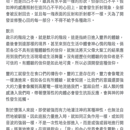
坦，而是凹凸不平，雖具有水平面一樣的形狀，但卻凹凸不平。假
如神的感應照射在這凹凸不平的心田上，就會發生折射現象，全部
會被反射回去，並且每一塊表面的反射和折射都不一樣。天為了開
發並修整心田的每一部分，不得不給予各種啟示。
默示
啟示的階段之後，就是默示的階段，這是指終日進入靈界的體驗，
最後會到達那樣的境界，甚至來到在生活中體會神心情的階段。倘
若各位不具有這種體驗性的信仰，就無法將天父偉大聖工的結果應
用到我們的生活現場或生活舞臺。沒有經歷任何體驗的信仰者是不
可信的。有體驗的信仰是如此地可貴，所以必須開發這種信仰。
靈的工就發生在食口們的禱告中。靈的工是存在的，靈力會像電流
一樣湧進來。假如各位有所體驗，就會知道，比我們的意識還要強
大的力量會像觸到高壓電一樣地流過我們。當超自然、超人類的情
感湧入我們時，帶著墮落性的肉體必會發生抗拒反應，會與神的神
性發生抵觸。
對於墮落人來說，即使被強而有力地灌注神的某種神性，也無法自
然地被馴服。因此這股力量進入時，就如同正負作用一樣，或如同
音波的強弱一樣，不是一次性地全部進入，而是或強或弱地進行開
展，逐漸地進來。在這過程中，「我」的內心世界會產生震動，自