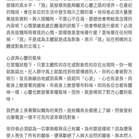
那樣的高水平，「我」就發展到能夠聽見心靈之語的境界。在最初
的階段，會在各位的生活中發生暗示之類的事。信仰者必須大量搜
集這些資料。與人接觸時，不要心不在焉，要想他會帶給我怎樣的
內容呢？心情要總是處在饑渴的狀態下。他會帶給我什麼呢？必須
具有這種時時尋覓的心情。那樣做是意味著什麼？意味著在任何時
候，「我」不是成為主體就是成為對象，表示「我」站在明確的主
體或對象的立場上。
心波與心靈的氣味
在那種狀態下，只要主體性的存在或對象性的存在出現時，你一眼
就能認出。在人群中馬上就能找到你要傳道的人，你的心會被對方
吸引，並且無緣由地感到高興。這就叫「心波」，心也有波長。肉
販身上散發著肉腥味，布商身上散發著布料味。如同各位也都有體
味一樣，心靈也散發著某種氣味。而你，就是嗅到了對方心靈的氣
味。
我們身上長著類似觸角的東西，這些觸角全都連上了線，然後發射
出像電波一樣不可見的波來尋找對象。
信仰者必須認為一切事物都與自己有關。為何要這樣呢？因為墮落
使人喪失了所有的關係，墮落斷絕了人與大自然的關係、與本然人