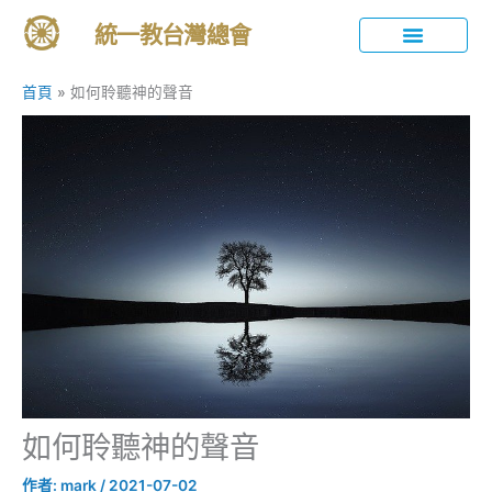
跳
統一教台灣總會
至
主
統一教簡介
活動與分享
教育內容
禮儀與傳統
訊息發布
要
首頁
如何聆聽神的聲音
內
容
如何聆聽神的聲音
作者:
mark
/
2021-07-02