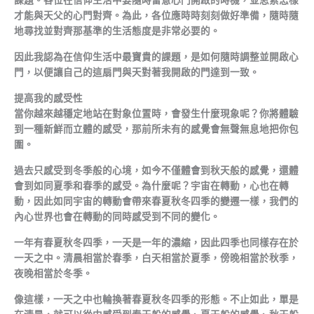
才能與天父的心門對齊。為此，各位應時時刻刻做好準備，隨時隨
地尋找並對齊那基準的生活態度是非常必要的。
因此我認為在信仰生活中最寶貴的課題，是如何隨時調整並開啟心
門，以便讓自己的這扇門與天對著我開啟的門達到一致。
提高我的感受性
當你越來越穩定地站在對象位置時，會發生什麼現象呢？你將體驗
到一種新鮮而立體的感受，那前所未有的感覺會無聲無息地把你包
圍。
過去只感受到冬季般的心境，如今不僅體會到秋天般的感覺，還體
會到如同夏季和春季的感受。為什麼呢？宇宙在轉動，心也在轉
動，因此如同宇宙的轉動會帶來春夏秋冬四季的變遷一樣，我們的
內心世界也會在轉動的同時感受到不同的變化。
一年有春夏秋冬四季，一天是一年的濃縮，因此四季也同樣存在於
一天之中。清晨相當於春季，白天相當於夏季，傍晚相當於秋季，
夜晚相當於冬季。
像這樣，一天之中也輪換著春夏秋冬四季的形態。不止如此，單是