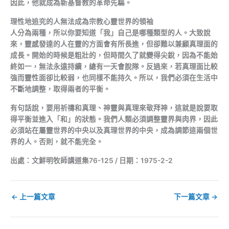
因此，他就成為新基督教的革命先驅。
理性地追究的人無法成為宗教心靈世界的領袖
人分為兩種，所以你要知道「我」自己是哪種類型的人。大致說
來，靈感發達的人在靈的方面會有所長進，但卻難以兼顧真理面的
成長。開始的時候是粗壯的，但時間久了就變得尖銳，因為不能始
終如一，無法永遠持續，總有一天會脫隊。反過來，若真理面比較
強而靈性面卻比較弱，也同樣不能持久。所以，我們必須在生活中
不斷地調整，取得兩者的平衡。
有句話說，要用祈禱和真理、神靈與真理來敬拜神，這就是說要取
得平衡並進入「和」的狀態。我們人類必須調整靈界與肉界，因此
必須站在屬靈世界的中央以及真理世界的中央，成為調節這兩個世
界的人。否則，就不能完全。
出處：文鮮明牧師講道集76-125 / 日期：1975-2-2
←
上一篇文章
下一篇文章
→