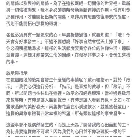
的關係以及與神的關係。為了在這被斷絕一切關係的世界裡，重新
與一切恢復聯繫，我本身必須隨時發動重新連接的作用。惟有引發
那種作用，才能開拓出新的關係，除非具有想要恢復聯繫的態度，
否則不能開拓出那樣的環境。
各位必須具有一顆追求的心。早晨祈禱過後，就要知道：「哦！今
天會有好事發生。」不過不要想說「好事自然會從天上掉下來」，
你必須積極地尋求。這樣的生活態度要貫穿各位的信仰生活，體驗
並實踐，這樣才能帶來生命的因緣。在似夢非夢之中，會發生這樣
的事。
啟示與指示
在這個階段的後期會發生什麼樣的事情呢？啟示和指示。對於「啟
示」，我們必須進行分析。「指示」是直接的教導，但「啟示」不
同，所以問題也往往出在這裡。啟示必須經過解釋，當神通過啟示
來教導時，有時是讓人聽到聲音，有時是讓人看到異象。比如，在
鶯歌燕舞的美好春天，兩隻梅花鹿在小溪邊飲水，並遙望著遠山，
這樣的異象象徵著非常幸福的希望。所有類似這樣的事會發生。
這些事都不是偶然發生的，而是上天為了開發我的心田而動的工。
為何非要這樣做不可呢？因為我們的心田並不像玻璃板一樣的平