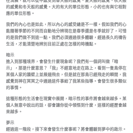
在清晨，就可以從中感受到春天般的感覺、夏天般的感覺、秋天般
的感覺和冬天般的感覺。大的有大的單位形態，小的也有與它相對
應的單位形態。
我們的內心也是如此，所以內心的感受總是不一樣。假如我們的心
能隨著季節的不同而自動地分辨現在是春季還是冬季就好了，可惜
的是我們做不到這一點。我們必須通過很多體驗，經過長久的禱告
生活，才能清楚地辨別目前正處在怎樣的時機點。
暗示
進入到那種境界，會發生什麼現象呢？我們有一個詞叫做「暗
示」，那是什麼意思？「我」不經意地走在路上，看到一隻鳥停在
某個人家的牆壁上並展翅飛去，但是就在那鳥已經飛走的瞬間，我
感覺到神在冥冥之中通過這件事給了我某些指導。會發生很多類似
的事情。
這種形態的生活會在現實中展開，暗示性的事件將會越來越多。某
個人無意中說出的話，卻會讓你從中領悟到什麼，這樣的經歷會越
來越多。
夢示
經過這一階段，接下來會發生什麼事呢？將會體驗到夢中的啟示。