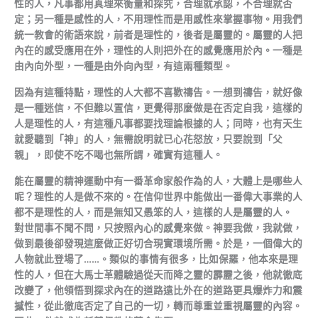
性的人，凡事都用真理來衡量和探究，合理就承認，不合理就否
定；另一種是感性的人，不用理性而是用感性來掌握事物。用我們
統一教會的術語來說，前者是理性的，後者是屬靈的。屬靈的人把
內在的感受應用在外，理性的人則把外在的感覺應用於內。一種是
由內向外型，一種是由外向內型，有這兩種類型。
因為有這種特點，理性的人大都不喜歡禱告。一想到禱告，就好像
是一種迷信，不但難以置信，更覺得那麼做是在否定自我，這樣的
人是理性的人，有這種凡事都要找理論根據的人；同時，也有天生
就愛聽到「神」的人，無需說明就已心花怒放，只要說到「父
親」，即使不吃不喝也無所謂，確實有這種人。
能在屬靈的精神運動中有一番革命家般作為的人，大體上是哪些人
呢？理性的人是做不來的。在信仰世界中能做出一番偉大事業的人
都不是理性的人，而是無知又愚笨的人，這樣的人是屬靈的人。
對世間事不聞不問，只按照內心的感覺來做。神要我做，我就做，
做到最後卻發現這麼做正好切合現實環境所需。於是，一個偉大的
人物就此登場了……。類似的事情有很多，比如保羅，他本來是理
性的人，但在大馬士革體驗過從天而降之靈的霹靂之後，他就徹底
改變了，他領悟到探求內在的道路遠比外在的道路更具爆炸力和震
撼性，從此徹底否定了自己的一切，轉而尊重並重視屬靈的內容。