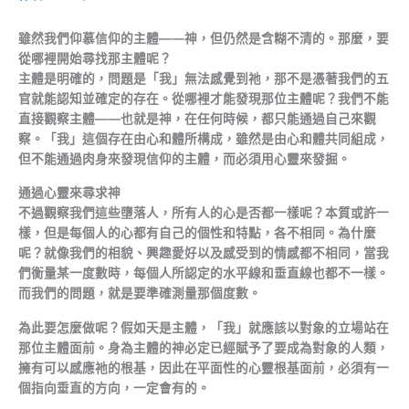
雖然我們仰慕信仰的主體——神，但仍然是含糊不清的。那麼，要
從哪裡開始尋找那主體呢？
主體是明確的，問題是「我」無法感覺到祂，那不是憑著我們的五
官就能認知並確定的存在。從哪裡才能發現那位主體呢？我們不能
直接觀察主體——也就是神，在任何時候，都只能通過自己來觀
察。「我」這個存在由心和體所構成，雖然是由心和體共同組成，
但不能通過肉身來發現信仰的主體，而必須用心靈來發掘。
通過心靈來尋求神
不過觀察我們這些墮落人，所有人的心是否都一樣呢？本質或許一
樣，但是每個人的心都有自己的個性和特點，各不相同。為什麼
呢？就像我們的相貌、興趣愛好以及感受到的情感都不相同，當我
們衡量某一度數時，每個人所認定的水平線和垂直線也都不一樣。
而我們的問題，就是要準確測量那個度數。
為此要怎麼做呢？假如天是主體，「我」就應該以對象的立場站在
那位主體面前。身為主體的神必定已經賦予了要成為對象的人類，
擁有可以感應祂的根基，因此在平面性的心靈根基面前，必須有一
個指向垂直的方向，一定會有的。