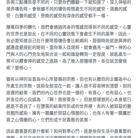
告與三點禱告是不同的，只要你們體驗一下就知道了。深入神秘的
境界禱告時，會根據不同的禱告時間產生不同的感受，清晨的感
受、白晝的感受、傍晚的感受和深夜的感受都不一樣。
隨著四季的變化，我們會通過肉身的情感而得到不同的感受。心靈
的世界也是如此，在不同的心靈狀態下會產生不同的基準。因此，
有必要知道自己在什麼時間禱告會比較順利，那個時段就是與神的
感應度最接近的時刻。當你漸入佳境時，就會遇見一扇門。神的心
門與人的心門完全地契合並一起和諧旋轉到一定程度，就能產生一
條可以體會神的感受之道路。為了進入那種境界，各位該怎麼做
呢？要修心。
雖有以神的旨意為中心所發展的宗教，但也有以撒但的企圖為中心
所產生的宗教，這些全部混在一起，讓人很不容易辨別清楚。如同
這樣的結果，我們的內心世界也是一樣的，有善心，也有惡心。也
許各位的心自認為：「啊！我很善良。」但是那樣想的心本身就已
經是不善良了。在墮落的結果所形成的世界裡，有的人被邪惡的撒
但圈所感染，擁有一顆屬於邪惡心情圈的心；也有人有著一顆屬於
善之心情圈的心。它們形成千狀萬態的差異。
因此最重要的是什麼呢？如何對準心門，這是信仰生活中最重要的
課題。各位在信仰生活中要隨時留意心門開啟的時機，並思索怎樣