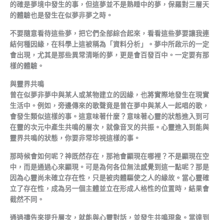
的確是夢境中發生的事，但這夢並不是熟睡中的夢，保羅對三層天
的體驗也是發生在似夢非夢之時。
不要隨意看待這些夢，把它們全部綜合起來，看看這些夢要讓我連
結何種因緣，在科學上這被稱為「資料分析」。夢中所啟示的一定
會出現，尤其是那些異常清晰的夢，更是會百發百中。一定要有那
樣的體驗。
與靈界共鳴
曾在似夢非夢中與某人或某物建立的因緣，也將實際地發生在現實
生活中。例如，旁邊傳來的歌聲竟是曾在夢中與某人一起唱的歌，
會發生類似這樣的事。這意味著什麼？意味著心靈的狀態進入到可
在靈的次元中產生共鳴的層次，就像音叉的共振。心靈進入到能與
靈界共鳴的狀態，你要非常珍視這樣的事。
那時候會如何呢？神既然存在，那祂會顯現在哪裡？不是顯現在空
中，而是通過心來顯現。可是為何各位無法感覺到這一點呢？那是
因為心靈尚未確立存在性，只是被肉體驅使之人的緣故。當心靈確
立了存在性，成為另一個主體並立在形成人格性的位置時，結果會
截然不同。
通過禱告來提升層次，就能與心靈對話，並發生共鳴現象。當達到