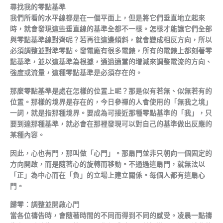
尋找我的零點基準
我們所看的水平線都是在一個平面上，但是將它們垂直地立起來
時，就會發現這些垂直線的基準全都不一樣。怎樣才能讓它們全部
與零點基準線對齊呢？若再往這邊傾斜，就會變成相反方向，所以
必須調整並對準零點。發電廠有很多電錶，所有的電錶上都刻著零
點基準，並以這基準為根據，通過適當的增減來調整電流的方向、
強度或流量，這種零點基準是必須存在的。
那麼零點基準是處在怎樣的位置上呢？那是似有若無、似無若有的
位置。那樣的境界是存在的，今日參禪的人會使用的「無我之境」
一詞，就是指那種境界。要成為可接近那種零點基準的「我」，只
要到達那種基準，就必會在那裡發現可以對自己的基準做出反應的
某種內容。
因此，心也有門，那叫做「心門」。那扇門並非只朝向一個固定的
方向開啟，而是隨著心的旋轉而移動。不通過這扇門，就無法以
「正」為中心而在「負」的立場上建立關係。每個人都有這扇心
門。
歸零：調整並開啟心門
當各位禱告時，會隨著時間的不同而得到不同的感受。凌晨一點禱