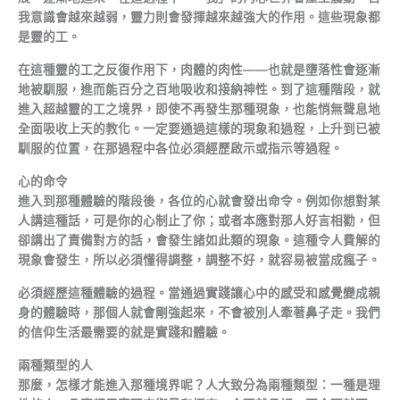
我意識會越來越弱，靈力則會發揮越來越強大的作用。這些現象都
是靈的工。
在這種靈的工之反復作用下，肉體的肉性——也就是墮落性會逐漸
地被馴服，進而能百分之百地吸收和接納神性。到了這種階段，就
進入超越靈的工之境界，即使不再發生那種現象，也能悄無聲息地
全面吸收上天的教化。一定要通過這樣的現象和過程，上升到已被
馴服的位置，在那過程中各位必須經歷啟示或指示等過程。
心的命令
進入到那種體驗的階段後，各位的心就會發出命令。例如你想對某
人講這種話，可是你的心制止了你；或者本應對那人好言相勸，但
卻講出了責備對方的話，會發生諸如此類的現象。這種令人費解的
現象會發生，所以必須懂得調整，調整不好，就容易被當成瘋子。
必須經歷這種體驗的過程。當通過實踐讓心中的感受和感覺變成親
身的體驗時，那個人就會剛強起來，不會被別人牽著鼻子走。我們
的信仰生活最需要的就是實踐和體驗。
兩種類型的人
那麼，怎樣才能進入那種境界呢？人大致分為兩種類型：一種是理