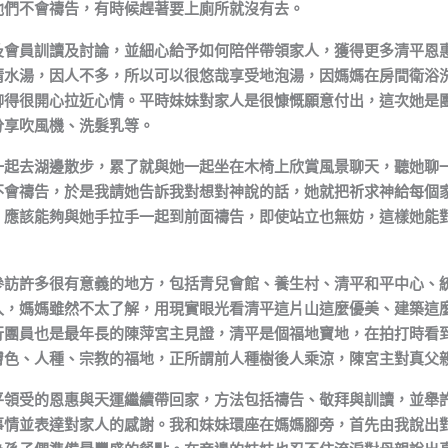
他們不會禱告，有時候趕著要上廁所就沒有去。
及會員訓讀及討論，並細心給予如何陪伴帶領家人，獲得更多清平恩
清水湯，因人不多，所以可以很悠哉享受地泡湯，因媽媽在房間衛浴
聊得很開心拉近心情。平時妹妹對家人是很慷慨願意付出，這次她是
分享吹風機、洗髮乳等。
一起去湖邊散步，累了就與她一起坐在木椅上欣賞風景聊天，聽她聊
不會禱告，於是我請她告訴我對想對神說的話，她就把祈求神給每個
，應該能夠與她手拉手一起到前面禱告，即使站立也無妨，這樣她能
參訪許多很有意義的地方，包括青兒會館、養生村、清平和平中心、
入，媽媽雖然不太了解，用現實眼光看清平這片山這麼優美、建築這
行團員也是最年長的陳萍宮主見證，清平是個福地寶地，在拍打時看
膚色、人種、宗教的福地，正所謂前人種樹後人乘涼，陳宮主對真父
平領受的恩惠與天運繼續帶回家，方法包括禱告、敬拜與訓讀，並舉
事情並表達對家人的感謝。我和妹妹環座在媽媽腳旁，首先由我說出