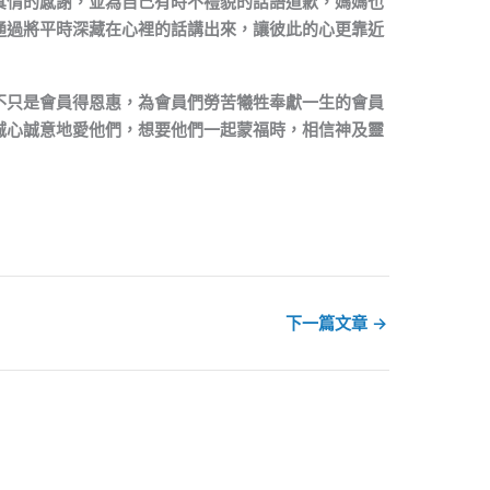
真情的感謝，並為自己有時不禮貌的話語道歉，媽媽也
通過將平時深藏在心裡的話講出來，讓彼此的心更靠近
不只是會員得恩惠，為會員們勞苦犧牲奉獻一生的會員
誠心誠意地愛他們，想要他們一起蒙福時，相信神及靈
下一篇文章
→