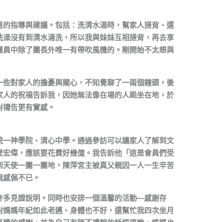
惠的指導與建議。包括：洗清水湯時，幫家人搓背、還
洗澡沒有到清水湯洗，所以我與妹妹互相搓背，再去享
團員中除了團長外唯一有帶吹風機的。剛開始不太想與
一些對家人的擔憂與關心，不知覺聊了一兩個鐘頭，後
家人的祝福告訴我，因她無法像在場的人跪坐在地，於
對禱告更有實感。
統一神學院、清心中學。通過參訪可以讓家人了解到文
麼宏偉，應該要花費好幾億。我告訴他「這是會員們受
到天使一團一團地，陳萍宮主被真父親因一人一生辛苦
親感佩不已。
許多見證說明。同時也安排一個溫馨的活動—感謝存
對媽媽年紀如此老邁、身體也不好，還幫忙我四次坐月