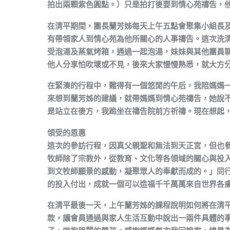
拍出兩顆紫色圓點。）只是拍打後要到情心苑禱告，
在清平期間，團長蘭芳姊每天上午五點會聚集小組長
有帶領家人到情心苑為他所關心的人事禱告。這次洗
受泡湯及蒸氣烤箱，通過一起泡湯，妹妹與其他團員
他人分享怕吹壞或不見，後來大家慢慢熟悉，就大方
在緊湊的行程中，難得有一個悠閒的午后，我陪媽媽
來想到蘭芳姊的建議，就帶媽媽到情心苑禱告，她說
是站立在後方，我跪坐在禱告院前方祈禱。現在想起
領受的恩惠
這次的參訪行程，因真父親聖和無法到天正宮，但也
牧師除了宗教外，從教育、文化等各領域的關心與投
到文牧師願景的感動，凝聚眾人的奉獻而成的。」同
的投入付出，成就一個可以造福千千萬萬來自世界各
在清平最後一天，上午蘭芳姊的課程說明如何將在清
款，讓會員通過與家人生活互動中說出一兩件具體的