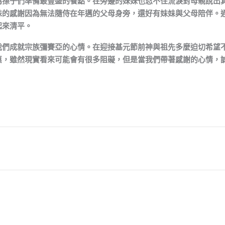
為孫子們準備最豐盛的餐點。在旁邊的妹妹也忍不住流淚對母親說出
妹的感謝因為無法隨侍在年邁的父母身旁，還好有妹妹與父母陪伴。
起來清平。
我們成就宗族彌賽亞的心情。在迎接基元節前神與祖先多麼迫切希望
惠，雖然現實看來可能會有很多阻礙，但是當我們帶著感謝的心情，