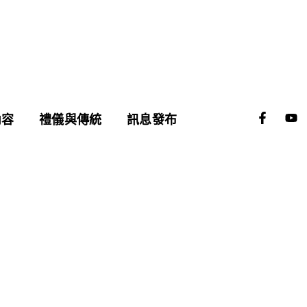
F
Y
內容
禮儀與傳統
訊息發布
a
o
c
u
e
t
b
u
o
b
o
e
k
-
f