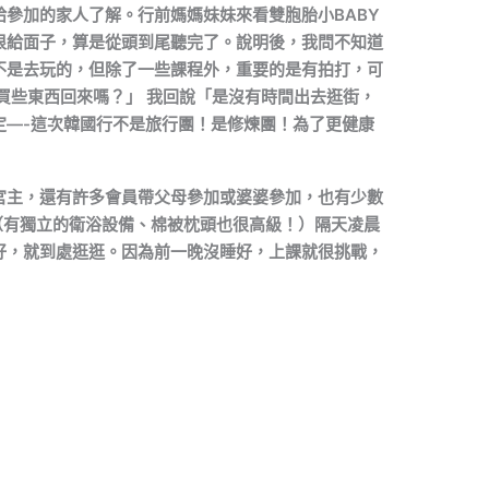
參加的家人了解。行前媽媽妹妹來看雙胞胎小BABY
很給面子，算是從頭到尾聽完了。說明後，我問不知道
不是去玩的，但除了一些課程外，重要的是有拍打，可
買些東西回來嗎？」 我回說「是沒有時間出去逛街，
定—-這次韓國行不是旅行團！是修煉團！為了更健康
宮主，還有許多會員帶父母參加或婆婆參加，也有少數
室（有獨立的衛浴設備、棉被枕頭也很高級！）隔天凌晨
好，就到處逛逛。因為前一晚沒睡好，上課就很挑戰，