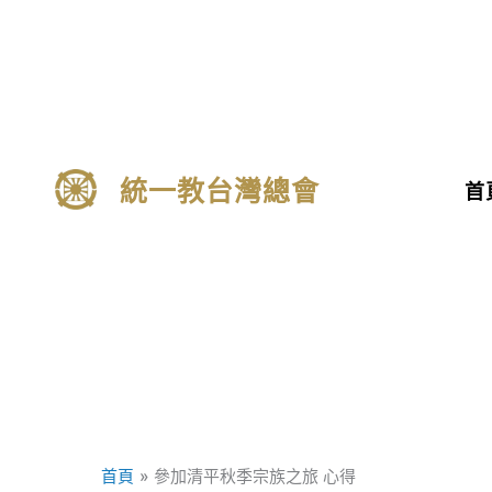
跳
至
主
要
內
容
統一教台灣總會
首
首頁
參加清平秋季宗族之旅 心得