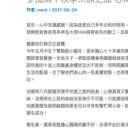
作者:
mark
/
2021-06-24
首先，心中充滿感謝！因為這是自己多年企盼的時刻
我想這背後有很多神及大母NIM與善祖先的動工、及
健康拍打與分立惡靈
今年五月中生下雙胞胎小龍女，原本擔心七十多歲的
應該是我最後一次坐月子，想趁這機會與媽媽妹妹有
因年過四十加上剖腹產身體狀況大不如前，同時照顧
生活的點滴，也了解他們身心的一些真實狀態，也有
功。
沒想到八月就看到清平宗族之旅的訊息，心裡真是又驚
妹，沒想到在上班的妹妹沒有表示不可能，只說要排
向婆婆報告說明麻煩她是否可以辛苦些幫忙帶小孩，
報名成功！
報名後，還是有點擔心媽媽的腳不好，去清平拍打無