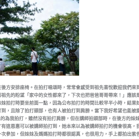
在後方安排座椅。在拍打唱頌時，常常會感受到祖先喜悅歡迎我們來
到祖先的盼望「家中的女性都來了，下次也把爸爸哥哥帶來！」應該
妹妹拍打時要坐前面一點，因為公布拍打的時間比較早半小時，結果
打到，且除了拍打頭部，也有人被拍打到肩膀。當下我好希望也能被
真的為我拍打，雖然沒有拍打肩膀，但在講師拍頭部時，在後方的妹
才有這恩惠可以被講師拍打到，她本來以為被講師拍打的機會很高，
一次參加，但妹妹及媽媽拍打時都很認真，也很用力，手上都拍出紫