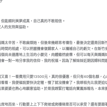
，但能順利美夢成真，自己真的不敢相信。
家人的支持與協助。
媽媽太辛苦，不敢麻煩她，但後來幾經思考禱告，最後決定還是回新
長時間的相處，可以把握機會復歸家人，以禰補自己的虧欠。在新竹
兩個尚未適應地上生活的小嬰兒，肉體雖然疲憊，但可以每天與媽媽
機會一對一地分享我的信仰、我的祝福。因為了解妹妹近期因婦科問
又喜！一看費用只要13500元，真的很優惠，但只有40個名額，
假看看，我便催說要快決定喔，慢了就沒機會了。我想祖先比我更迫
結果婆婆也熱心地願意協助。於是我趕緊打電話向寶鳳姊報名，本來
法席地而坐、行動要上上下下爬坡或爬樓梯是否可以承受？還有要跟