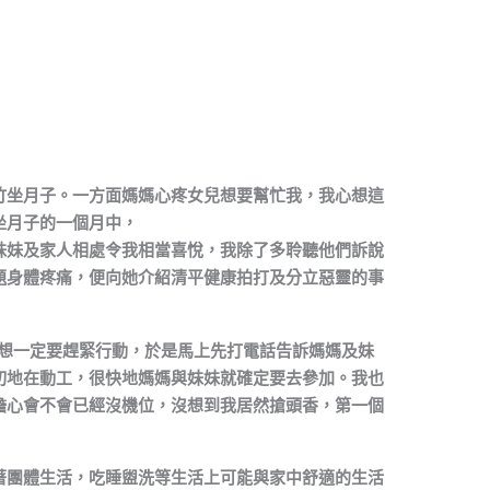
竹坐月子。一方面媽媽心疼女兒想要幫忙我，我心想這
坐月子的一個月中，
妹妹及家人相處令我相當喜悅，我除了多聆聽他們訴說
題身體疼痛，便向她介紹清平健康拍打及分立惡靈的事
心想一定要趕緊行動，於是馬上先打電話告訴媽媽及妹
切地在動工，很快地媽媽與妹妹就確定要去參加。我也
擔心會不會已經沒機位，沒想到我居然搶頭香，第一個
著團體生活，吃睡盥洗等生活上可能與家中舒適的生活