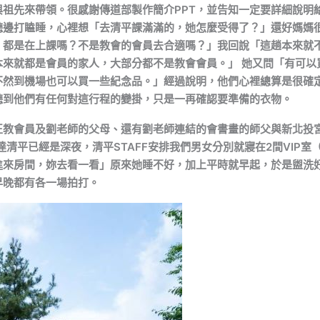
祖先來帶領。很感謝傳道部製作簡介PPT，並告知一定要詳細說明給
聽邊打瞌睡，心裡想「去清平課滿滿的，她怎麼受得了？」還好媽媽
，都是在上課嗎？不是教會的會員去合適嗎？」我回說「這趟本來就
來就都是會員的家人，大部分都不是教會會員。」 她又問「有可以
不然到機場也可以買一些紀念品。」經過說明，他們心裡總算是很確
聽到他們有任何對這行程的變掛，只是一再確認要準備的衣物。
正教會員及劉老師的父母、還有劉老師連結的會書畫的師父與新北投
清平已經是深夜，清平STAFF安排我們男女分別就寢在2間VIP
進來房間，妳去看一看」原來她睡不好，加上平時就早起，於是盥洗
早晚都有各一場拍打。