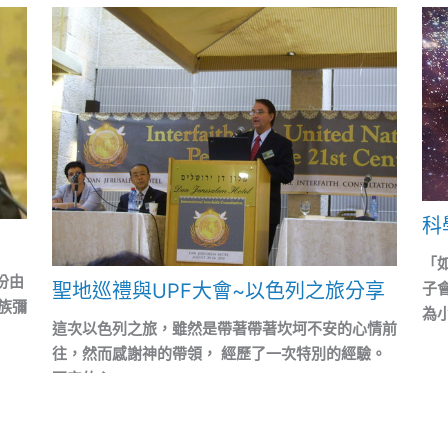
科
「
份由
聖地巡禮與UPF大會~以色列之旅分享
子
族彌
為小
這次以色列之旅，雖然是帶著帶著坎坷不安的心情前
往，然而感謝神的帶領， 經歷了一次特別的經驗。
不安的心...