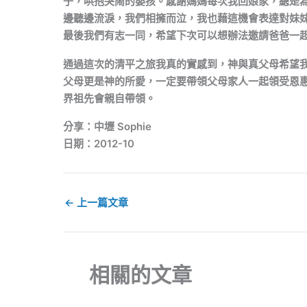
子，哄抱哭鬧的嬰孩。感謝媽媽每次我回娘家，總是
邊聽邊流淚，我們相擁而泣，我也藉這機會表達對妹
最後我們有志一同，希望下次可以想辦法邀請爸爸一
通過這次的清平之旅我真的實感到，神與真父母希望
父母更是神的所愛，一定要帶領父母家人一起領受恩
界祖先會親自帶領。
分享：中壢 Sophie
日期：2012-10
←
上一篇文章
相關的文章