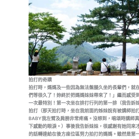
拍打的奇蹟
拍打時，媽媽及一些因為無法盤腿久坐的長輩們，就
們等很久了！妳終於把媽媽妹妹帶來了！」繼而感受
一次最特別！第一次坐在排打行列的第一排（我告訴
拍打（那天拍打時，坐在我前面的姊妹說有被講師拍
BABY我左臂及肩膀非常疼痛。沒想到，唱頌時講師
下感動的眼淚。）事後我告訴妹妹，很感謝有她同來
的話轉達給在後方座位區努力拍打的媽媽。雖然是第