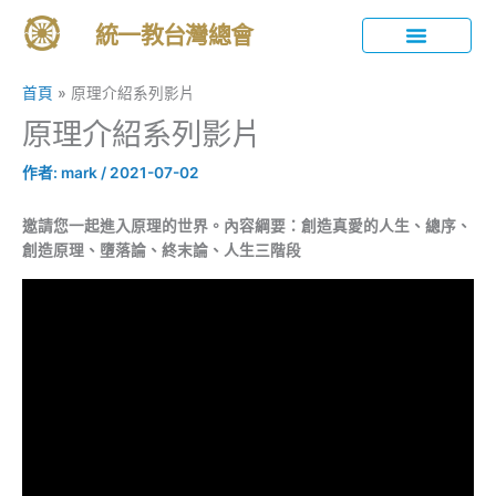
跳
統一教台灣總會
至
主
統一教簡介
活動與分享
教育內容
禮儀與傳統
訊息發布
要
首頁
原理介紹系列影片
內
原理介紹系列影片
容
作者:
mark
/
2021-07-02
邀請您一起進入原理的世界。內容
綱要：創造真愛的人生、總序、
創造原理、墮落論、終末論、人生三階段